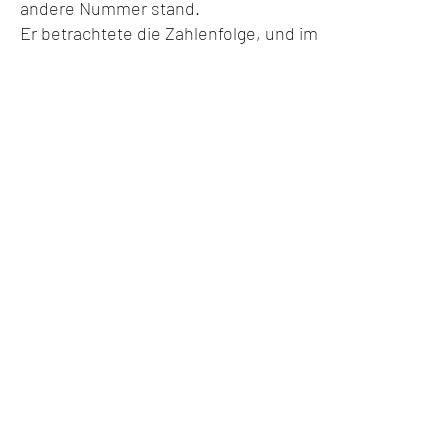
andere Nummer stand.
Er betrachtete die Zahlenfolge, und im
selben Augenblick, als ihm einfiel, zu
wem diese Zahlen immer gehört
hatten – denn er hatte ihre
Telefonnummer nie vergessen –,
klingelte es erneut.
[…]
DIE KLEINE UND DIE GROSSE
GESCHICHTE
„Hallo, Tomas.“
Er hörte sofort, dass sie es war. Zuerst
die Nummer und dann die Stimme
verbanden ihn wie durch eine dünne,
stillgelegte Leitung wieder mit dem
Leben, das einmal seines gewesen
war.